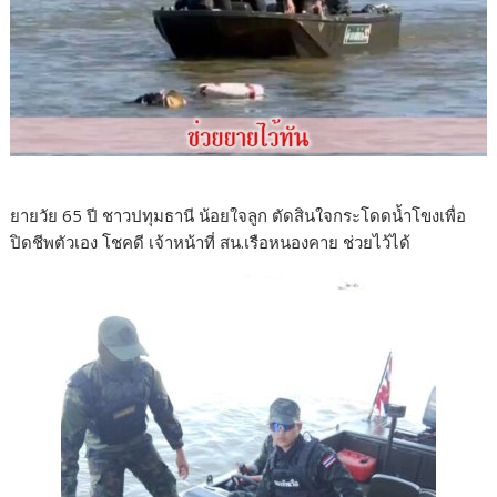
ยายวัย 65 ปี ชาวปทุมธานี น้อยใจลูก ตัดสินใจกระโดดน้ำโขงเพื่อ
ปิดชีพตัวเอง โชคดี เจ้าหน้าที่ สน.เรือหนองคาย ช่วยไว้ได้