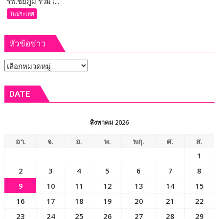
รพ.ชัยภูมิ ร่วมโ...
ชีวิต
ร่วม
ในประเทศ
เกษตรกร
โครงการ
พร้อม
ผ่าตัด
เปิด
หัวข้อข่าว
ฟรี
งาน
12
เทศกาล
หัวข้อ
ส.ค.
กิน
ศัลย
ข่าว
เงาะ
แพทย์
DATE
เมือง
ออร์โธฯ
เลย
อาสา
ถวาย
สิงหาคม 2026
เป็น
พระ
อา.
จ.
อ.
พ.
พฤ.
ศ.
ส.
ราช
1
กุศล
2
3
4
5
6
7
8
9
10
11
12
13
14
15
16
17
18
19
20
21
22
23
24
25
26
27
28
29