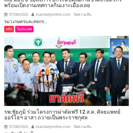
การ
พร้อมเปิดงานเทศกาลกินเงาะเมืองเลย
เสีย
สละ”
07/08/2026
esandailyonline.com
บน
ปิดความเห็น
รมว.เกษตรและสหกร...
เลย
(ชม
คลิป
ในประเทศ
คลิป)
รมว.เกษตร
และ
สหกรณ์
ลงพื้น
ที่
จังหวัด
เลย
มอบ
5
ข้อ
สั่ง
รพ.ชัยภูมิ ร่วมโครงการผ่าตัดฟรี 12 ส.ค. ศัลยแพทย์
การ
ออร์โธฯ อาสา ถวายเป็นพระราชกุศล
ยก
ระดับ
07/08/2026
esandailyonline.com
บน
ปิดความเห็น
คุณภาพ
รพ.ชัยภูมิ