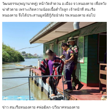
วัฒนธรรม(พญานาคคู่) หน้าวัดลำดวน อ.เมือง จว.หนองคาย เพื่อหวัง
ฆ่าตัวตาย เพราะเกิดความน้อยเนื้อต่ำใจลูก เจ้าหน้าที่ สน.เรือ
หนองคาย จึงได้ประสานมูลนิธิกู้ภัยนำส่ง รพ.หนองคาย ต่อไป
ข่าว สน.เรือหนองคาย #พ่อตู้ลภ-ปวีณา#หนองคาย