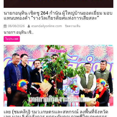
นายกอนุทิน เชิดชู 264 กำนัน ผู้ใหญ่บ้านยอดเยี่ยม มอบ
แหนบทองคำ “รางวัลเกียรติยศแห่งการเสียสละ”
08/08/2026
esandailyonline.com
บน
ปิดความเห็น
นายกฯ อนุทิน เชิ...
นายก
อนุทิน
ในประเทศ
เชิดชู
264
กำนัน
ผู้ใหญ่
บ้าน
ยอด
เยี่ยม
มอบ
แหนบ
ทองคำ
“รางวัล
เกียรติยศ
เลย (ชมคลิป) รมว.เกษตรและสหกรณ์ ลงพื้นที่จังหวัด
แห่ง
เลย มอบ 5 ข้อสั่งการ ยกระดับคุณภาพชีวิตเกษตรกร