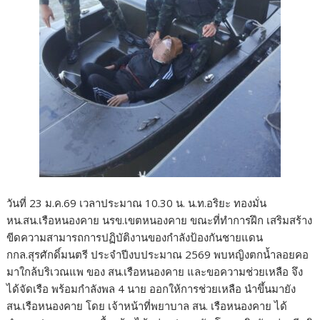
วันที่ 23 ม.ค.69 เวลาประมาณ 10.30 น. น.ท.อริยะ ทองมั่น
หน.สน.เรือหนองคาย นรข.เขตหนองคาย ขณะที่ทำการฝึก เสริมสร้าง
ขีดความสามารถการปฏิบัติงานของกำลังป้องกันชายแดน
กกล.สุรศักดิ์มนตรี ประจำปีงบประมาณ 2569 พบหญิงตกน้ำลอยคอ
มาใกล้บริเวณแพ ของ สน.เรือหนองคาย และขอความช่วยเหลือ จึง
ได้จัดเรือ พร้อมกำลังพล 4 นาย ออกให้การช่วยเหลือ นำขึ้นมายัง
สน.เรือหนองคาย โดย เจ้าหน้าที่พยาบาล สน. เรือหนองคาย ได้