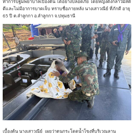
ทำการปฐมพยาบาลเบื้องต้น ได้อย่างปลอดภัย โดยหญิงดังกล่าวมีสติ
ดีและไม่มีอาการบาดเจ็บ ทราบชื่อภายหลัง นางเสาวณีย์ ที่ภักดี อายุ
65 ปี ต.ลำลูกกา อ.ลำลูกกา จ.ปทุมธานี
เบื้องต้น นางเสาวณีย์ เผยว่าตนกระโดดน้ำโขงที่บริเวณลาน