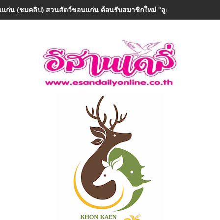
แก่น (ชมคลิป) สวนสัตว์ขอนแก่น ต้อนรับสมาชิกใหม่ "ลูกยีราฟเพศเมีย" 