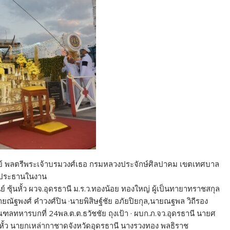
าวรีย์ พลตรีพระเจ้าบรมวงศ์เธอ กรมหลวงประจักษ์ศิลปาคม เขตเทศบาล
็นประธานในงาน
ันย์ ซุ้นหั้ว ผวจ.อุดรธานี ม.ร.ว.ทองน้อย ทองใหญ่ ผู้เป็นทายาทราชสกุล
ยณัฐพงศ์ คำวงศ์ปิน ·นายพิสิษฐ์ชัย อภัยปิยกุล,นายณฐพล วิถีรอง
ณฑลทหารบกที่ 24พล.ต.ต.ธวัชชัย ถุงเป้า · ผบก.ภ.จว.อุดรธานี นายศ
หั้ว นายกเหล่ากาชาดจังหวัดอุดรธานี นางรวงทอง พลธิราช