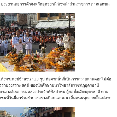
ตร ประธานหอการค้าจังหวัดอุดรธานี หัวหน้าส่วนราชการ ภาคเอกชน
ารแห้งพระสงฆ์จำนวน 133 รูป ต่อจากนั้นก็เป็นการถวายพานดอกไม้ต่อ
การรำบวงสรวง สดุดี ของนักศึกษามหาวิทยาลัยราชภัฏอุดรธานี
บรมวงศ์เธอ กรมหลวงประจักษ์ศิลปาคม ผู้ก่อตั้งเมืองอุดรธานี ตาม
าชนที่วันนี้มาร่วมรำบวงสรวงเกือบแสนคน เต็มถนนทุกสายตั้งแต่จาก