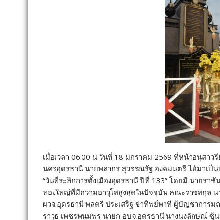
เมื่อเวลา 06.00 น.วันที่ 18 มกราคม 2569 ที่หน้าอนุส
นครอุดรธานี นายพลากร สุวรรณรัฐ องคมนตรี ได้มาเป
“วันที่ระลึกการตั้งเมืองอุดรธานี ปีที่ 133” โดยมี นายราช
ทองใหญ่ที่มีความอาวุโสสูงสุดในปัจจุบัน คณะราชสกุล นา
ผวจ.อุดรธานี พลตรี ประเสริฐ ข่าทิพย์พาที ผู้บัญชาการม
ราวุธ เพชรพนมพร นายก อบจ.อุดรธานี นางนงลักษณ์ ซุ้น