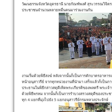
วัฒนธรรมจังหวัดอุดรธานี นายกัณฑ์พงศ์ สุระวรรณวิจิ
ประชาชนจำนวนหลายหมื่นคนมาร่วมงานกัน
งานเริ่มด้วยพิธีสงฆ์ หลังจากนั้นก็เป็นการตักบาตรอาห
หน้าอนุสาวรีย์ จากทุกหน่วยงานที่นำมา เสร็จแล้วก็เป็น
ประธานในพิธีกล่าวสดุดีเทิดพระเกียรติของพลตรี พระเจ้า
ด้วยพิธีพรหม จากนั้นก็เป็นการรำบวงสรวงสดุดีของประช
ทุก 4 แยกที่มุ่งไปยัง 5 แยกอนุสาวรีย์กรมหลวงประจักษ์