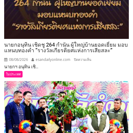
นายกอนุทิน เชิดชู 264 กำนัน ผู้ใหญ่บ้านยอดเยี่ยม มอบ
แหนบทองคำ “รางวัลเกียรติยศแห่งการเสียสละ”
08/08/2026
esandailyonline.com
บน
ปิดความเห็น
นายกฯ อนุทิน เชิ...
นายก
อนุทิน
ในประเทศ
เชิดชู
264
กำนัน
ผู้ใหญ่
บ้าน
ยอด
เยี่ยม
มอบ
แหนบ