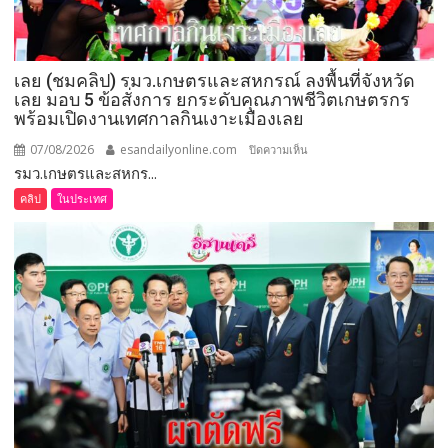
ทองคำ
“รางวัล
เกียรติยศ
เลย (ชมคลิป) รมว.เกษตรและสหกรณ์ ลงพื้นที่จังหวัด
แห่ง
เลย มอบ 5 ข้อสั่งการ ยกระดับคุณภาพชีวิตเกษตรกร
การ
พร้อมเปิดงานเทศกาลกินเงาะเมืองเลย
เสีย
สละ”
07/08/2026
esandailyonline.com
บน
ปิดความเห็น
รมว.เกษตรและสหกร...
เลย
(ชม
คลิป
ในประเทศ
คลิป)
รมว.เกษตร
และ
สหกรณ์
ลงพื้น
ที่
จังหวัด
เลย
มอบ
5
ข้อ