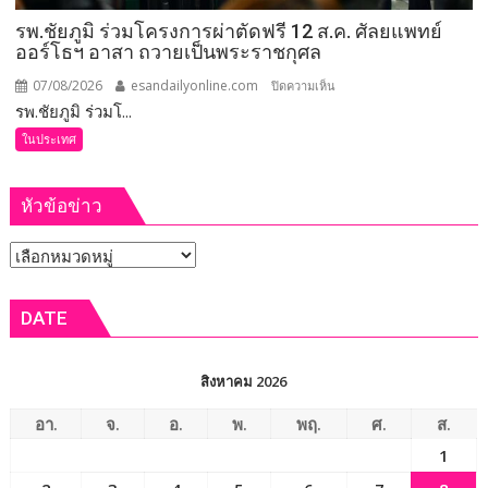
สั่ง
รพ.ชัยภูมิ ร่วมโครงการผ่าตัดฟรี 12 ส.ค. ศัลยแพทย์
การ
ออร์โธฯ อาสา ถวายเป็นพระราชกุศล
ยก
ระดับ
07/08/2026
esandailyonline.com
บน
ปิดความเห็น
คุณภาพ
รพ.ชัยภูมิ ร่วมโ...
รพ.ชัยภูมิ
ชีวิต
ร่วม
ในประเทศ
เกษตรกร
โครงการ
พร้อม
ผ่าตัด
เปิด
หัวข้อข่าว
ฟรี
งาน
12
เทศกาล
หัวข้อ
ส.ค.
กิน
ศัลย
ข่าว
เงาะ
แพทย์
DATE
เมือง
ออร์โธฯ
เลย
อาสา
ถวาย
สิงหาคม 2026
เป็น
พระ
อา.
จ.
อ.
พ.
พฤ.
ศ.
ส.
ราช
1
กุศล