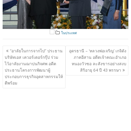
ในประเทศ
แนะแนว
“อาลัยในการจากไป” ประธาน
อุดรธานี – ‘หลวงพ่อเจริญ’ เกจิดัง
เรื่อง
บริษัทเอส เควอร์เตอร์กรุ๊ป ร่วม
ภาคอีสาน อดีตเจ้าคณะอำเภอ
ไว้อาลัยงานฌาปนกิจศพ อดีต
หนองวัวซอ ละสังขารอย่างสงบ
ประธานโครงการพัฒนาผู้
สิริอายุ 64 ปี 43 พรรษา
ประกอบการธุรกิจอุตสาหกรรมให้
ดีพร้อม