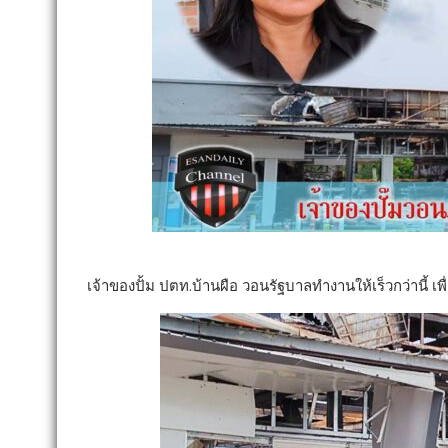
เจ้าของปั้ม ปตท.บ้านผือ วอนรัฐบาลทำงานให้เร็วกว่านี้ เพื่