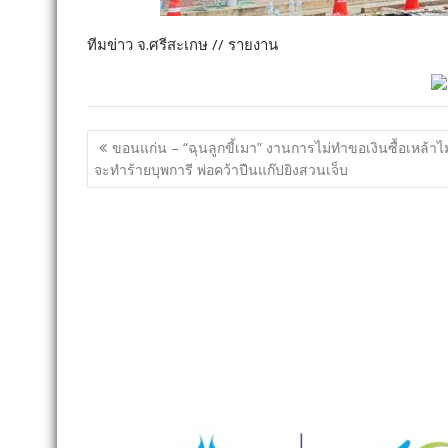
ทีมข่าว จ.ศรีสะเกษ // รายงาน
แนะแนว
ขอนแก่น – “ฉุนลูกขี้เมา” งานการไม่ทำขอเงินซื้อเหล้าไม
เรื่อง
จะทำร้ายบุพการี พ่อคว้าปืนแก๊ปยิงสวนเจ็บ