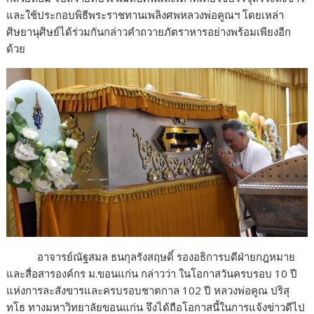
และใช้ประกอบพิธีพระราชทานเพลิงศพหลวงพ่อคูณฯ โดยเหล่า
ศิษยานุศิษย์ได้ร่วมกันกล่าวคำถวายภัตราหารอย่างพร้อมเพียงอีก
ด้วย
อาจารย์ณัฐสมล ธนกุลรังสฤษดิ์ รองอธิการบดีฝ่ายกฎหมาย
และสื่อสารองค์กร ม.ขอนแก่น กล่าวว่า ในโอกาสวันครบรอบ 10 ปี
แห่งการละสังขารและครบรอบชาตกาล 102 ปี หลวงพ่อคูณ ปริสุ
ทโธ ทางมหาวิทยาลัยขอนแก่น จึงได้ถือโอกาสนี้ในการแจ้งข่าวดีไป