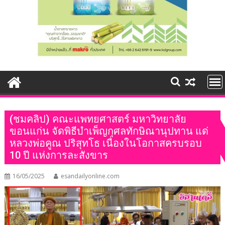
(ชมคลิป) คณะแพทยศาสตร์ มหาวิทยาลัย
ขอนแก่น จัดพิธีบำเพ็ญกุศลทักษิณานุปทาน แด่
หลวงพ่อคูณ ปริสุทโธ เนื่องในโอกาสครบรอบ
10 ปี แห่งการละสังขาร
16/05/2025
esandailyonline.com