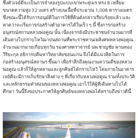
ซึ่งตัวเจย์ดีจะเป็นการจำลองรูปแบบเขาพระสุเมร ทรง 8 เหลี่ยม
ขนาดความสูง 32 เมตร สร้างบนเนื้อที่ประมาณ 1,008 ตารางเมตร
ซึ่งขณะนี้ได้รับการอนุมัติในการใช้ที่ดินดังกล่าวเรียบร้อยแล้ว และ
คาดว่าจะเริ่มการก่อสร้างตัวอาคารได้ในเร็ว ๆ นี้ ซึ่งการก่อสร้าง
อนุสรณ์สถานหลวงพ่อคูณ นั้น เนื่องจากยังมีประชาชนจำนวนมากที่
เดินทางไปกราบไหว้ฌาปนสถานที่พระราชทานเพลิงศพหลวงพ่อคูณ
จำนวนมากมายเกือบทุกวัน รองศาสตราจารย์ นพ.ชาญชัย พานทอง
วิริยะกุล อธิการบดีมหาวิทยาลัยขอนแก่น จึงได้มีแนวคิดในการ
ก่อสร้างอนุสรณ์สถานฯ ขึ้นมา เพื่อรำลึกถึงคุณงามความดีของหลวง
พ่อคูณ แล้วก็ให้ลูกหลานและลูกศิษย์ได้กราบไหว้ โดยภายในอาคาร
เจย์ดีจะมีการเก็บรักษาสิ่งต่าง ๆ ที่เกี่ยวกับหลวงพ่อคูณ รวมทั้งประวัติ
และหลักธรรมคำสอนของหลวงพ่อคูณ เอาไว้ให้ผู้ที่เดินทางไปได้
ศึกษา วันนี้จึงขอประกาศให้ลูกศิษย์ของหลวงพ่อได้ทราบถึงข่าวดีนี้.