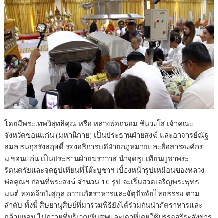
โดยมีพระเทพวิสุทธิคุณ หรือ หลวงพ่อถนอม ชินวงโส เจ้าคณะ
จังหวัดขอนแก่น (มหานิกาย) เป็นประธานฝ่ายสงฆ์ และอาจารย์ณัฐ
สมล ธนกุลรังสฤษดิ์ รองอธิการบดีฝ่ายกฎหมายและสื่อสารองค์กร
ม.ขอนแก่น เป็นประธานฝ่ายฆราวาส นำจุดธูปเทียนบูชาพระ
รัตนตรัยและจุดธูปเทียนที่โต๊ะบูชาฯ เบื้องหน้ารูปเหมือนของหลวง
พ่อคูณฯ ก่อนที่พระสงฆ์ จำนวน 10 รูป จะเริ่มสวดเจริญพระพุทธ
มนต์ ทอดผ้าบังสุกุล ถวายภัตราหารและจัตุปัจจัยไทยธรรม ตาม
ลำดับ ทั้งนี้ ศิษยานุศิษย์ที่มาร่วมพิธียังได้ร่วมกันนำภัตราหารและ
กล้วยหอม ไปถวายที่บริเวณหีบศพและเตาที่เคยใช้บรรจุสรีระสังขาร