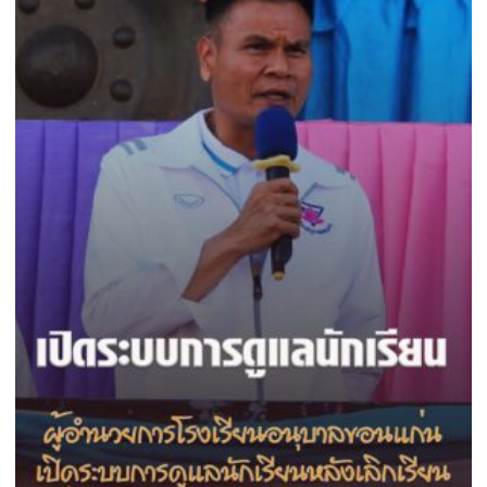
ส.ค.
กิน
ศัลย
เงาะ
แพทย์
เมือง
ออร์โธฯ
เลย
อาสา
ถวาย
เป็น
พระ
ราช
กุศล