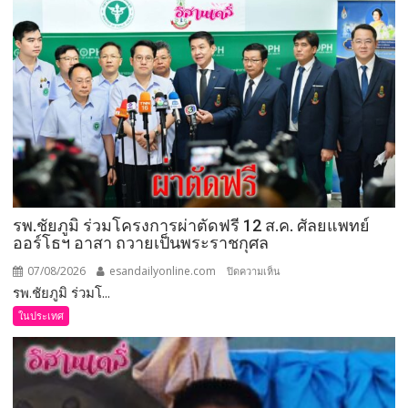
รมว.เกษตร
และ
สหกรณ์
ลงพื้น
ที่
จังหวัด
เลย
มอบ
5
ข้อ
สั่ง
รพ.ชัยภูมิ ร่วมโครงการผ่าตัดฟรี 12 ส.ค. ศัลยแพทย์
การ
ออร์โธฯ อาสา ถวายเป็นพระราชกุศล
ยก
ระดับ
07/08/2026
esandailyonline.com
บน
ปิดความเห็น
คุณภาพ
รพ.ชัยภูมิ ร่วมโ...
รพ.ชัยภูมิ
ชีวิต
ร่วม
ในประเทศ
เกษตรกร
โครงการ
พร้อม
ผ่าตัด
เปิด
ฟรี
งาน
12
เทศกาล