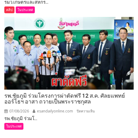
รมว.เกษตรและสหกร...
เลย
(ชม
คลิป
ในประเทศ
คลิป)
รมว.เกษตร
และ
สหกรณ์
ลงพื้น
ที่
จังหวัด
เลย
มอบ
5
ข้อ
สั่ง
รพ.ชัยภูมิ ร่วมโครงการผ่าตัดฟรี 12 ส.ค. ศัลยแพทย์
การ
ออร์โธฯ อาสา ถวายเป็นพระราชกุศล
ยก
ระดับ
07/08/2026
esandailyonline.com
บน
ปิดความเห็น
คุณภาพ
รพ.ชัยภูมิ ร่วมโ...
รพ.ชัยภูมิ
ชีวิต
ร่วม
ในประเทศ
เกษตรกร
โครงการ
พร้อม
ผ่าตัด