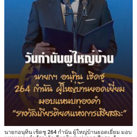
นายกอนุทิน เชิดชู 264 กำนัน ผู้ใหญ่บ้านยอดเยี่ยม มอบ