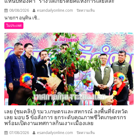
แหนบทองคำ “รางวัลเกียรติยศแห่งการเสียสละ”
08/08/2026
esandailyonline.com
บน
ปิดความเห็น
นายกฯ อนุทิน เชิ...
นายก
อนุทิน
ในประเทศ
เชิดชู
264
กำนัน
ผู้ใหญ่
บ้าน
ยอด
เยี่ยม
มอบ
แหนบ
ทองคำ
“รางวัล
เกียรติยศ
เลย (ชมคลิป) รมว.เกษตรและสหกรณ์ ลงพื้นที่จังหวัด
แห่ง
เลย มอบ 5 ข้อสั่งการ ยกระดับคุณภาพชีวิตเกษตรกร
การ
พร้อมเปิดงานเทศกาลกินเงาะเมืองเลย
เสีย
สละ”
07/08/2026
esandailyonline.com
บน
ปิดความเห็น