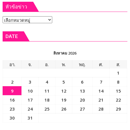
เปิด
หัวข้อข่าว
ฟรี
งาน
12
เทศกาล
หัวข้อ
ส.ค.
กิน
ศัลย
ข่าว
เงาะ
แพทย์
DATE
เมือง
ออร์โธฯ
เลย
อาสา
ถวาย
สิงหาคม 2026
เป็น
พระ
อา.
จ.
อ.
พ.
พฤ.
ศ.
ส.
ราช
1
กุศล
2
3
4
5
6
7
8
9
10
11
12
13
14
15
16
17
18
19
20
21
22
23
24
25
26
27
28
29
30
31