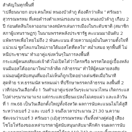
สำคัญในทุกพื้นที่
“เปลี่ยนนายก อบจ.คนใหม่ หนองบัวลำภู ต้องดีกว่าเดิม “ ศรัณยา
สุวรรณพรหม ที่เคยดำรงตำแหน่งรองนาย อบจ.หนองบัวลำภู เกือบ 2
ปี ก่อนตัดสินใจลาออกมาลงสมัครเล่นการเมืองในระดับชาติ (สมาชิก
สภาผู้แทนราษฏร) ในนามพรรคพลังประชารัฐ คะแนนมาอันดับ 2
แพ้พรรคเพื่อไทยไม่ถึง 2 พันคะแนน ด้วยความมุ่งมั่นในความตั้งใจที่
แน่วแน่ ชูสโลแกนใหม่ภายใต้มอสโตที่ดลใจ” สม่ำเสมอ ทุกพื้นที่ ไม่
หนีประชาชน” ทำเอาคู่แข่งหวั่นๆในการลงพื้นที่
กระแสผู้คนสงสัยแต่เจ้าตัวไม่เปิดไต๋ว่าใครหรือ พรรคใดอยู่เบื้องหลัง
จนมีมอสโต้ออกมาใหม่”กล้าคิด กล้าธรรม” ทำให้ผู้คนหายสงสัย
แน่นอนผู้สนับสนุนที่มองไม่เห็นก็ถูกเปิดอย่างเด่นชัดเมื่อวินาที
สุดท้าย ร.ท.ธรรมนัส พรหมเผ่า ที่ปรึกษาพรรคกล้าธรรม ลงพื้นที่ 2
เวทีก่อนวันเลือกตั้ง 1 วันทำเอาคู่แข่งหวั่นๆจะมาแนวไหน เกิดกระแส
ไปต่างๆนานามาแรง แต่กระแสเปลี่ยนแปลงไม่เคยแผ่ว และแล้ววัน
ที่ 1 กพ.68 เป็นวันเลือกตั้งใหญ่ทั้งจังหวัด ผลการนับคะแนนไม่ได้สูสี
ระหว่างเบอร์ 2 และ เบอร์ 3 จนถึงเวลาประมาณ 21.30 น.ความ
ชัดเจนว่าเบอร์ 3 ศรัณยา (เอ๋)สุวรรณพรหม เริ่มทิ้งห่างคู่ต่อสู้ เสียง
โชโยโห่ร้องของเหล่าบรรดาผู้สนับสนุนกลับมาคึกคัก จนผลการนับ