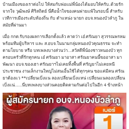
บ้านเมืองของเราต่อไป ให้สมกับพ่อแม่พี่น้องได้มอบให้ครับ..ด้วยรัก
จากใจ วุฒิพงษ์ ศิริสถิตย์ นี่คือน้ำใจของคนพ่ายแพ้ในรอบนี้ สำหรับ
เวทีการเมืองระดับท้องถิ่น กับ ตำแหน่ง นายก อบจ.หนองบัวลำภู ใน
สมัยที่ผ่านมา
เมื่อ กกต.รับรองผลการเลือกตั้งแล้ว คาดว่า เอ๋.ศรัณยา สุวรรณพรหม
พร้อมทีมผู้บริหาร และ ส.อบจ.ในนามกลุ่มหนองบัวคุณธรรม จะทำ
ตามโยบาย หรือ บทเพลงบางส่วนว่า….สวัสดีพี่น้องชาวหนองบัว ทุก
ครอบครัวที่รักทุกคน เอ๋ ศรัณยา มาอาสา ศรัณยาคนนี้ขออาสา มา
พัฒนา อบจ.ของเฮา ศรัณยาฯไม่เคยทิ้งพื้นที่ ศรัญยาไม่เคยหนี
ประชาชน งานเล็กงานใหญ่ไม่สนเอิ้นใช้ได้ทุกๆคน ขอแค่มีคน ศรัณ
ยาต้องแว **เปลี่ยนเบิ่งแน ลองเปลี่ยนเบิ่งแหน่ เปลี่ยนแนลองเปลี่ยน
เบิ่งแน่…….นี่บทเพลงบางส่วนคอยติดตามกันต่อไปในอีก 4 ข้างหน้า