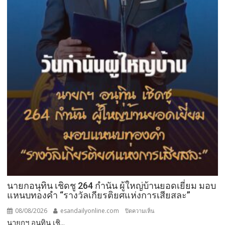
นายกอนุทิน เชิดชู 264 กำนัน ผู้ใหญ่บ้านยอดเยี่ยม มอบ
แหนบทองคำ “รางวัลเกียรติยศแห่งการเสียสละ”
08/08/2026
esandailyonline.com
บน
ปิดความเห็น
นายกฯ อนุทิน เชิ...
นายก