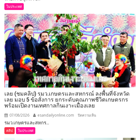
อนุทิน
ในประเทศ
เชิดชู
264
กำนัน
ผู้ใหญ่
บ้าน
ยอด
เยี่ยม
มอบ
แหนบ
ทองคำ
“รางวัล
เกียรติยศ
เลย (ชมคลิป) รมว.เกษตรและสหกรณ์ ลงพื้นที่จังหวัด
แห่ง
เลย มอบ 5 ข้อสั่งการ ยกระดับคุณภาพชีวิตเกษตรกร
การ
พร้อมเปิดงานเทศกาลกินเงาะเมืองเลย
เสีย
สละ”
07/08/2026
esandailyonline.com
บน
ปิดความเห็น
รมว.เกษตรและสหกร...
เลย
(ชม
คลิป
ในประเทศ
คลิป)