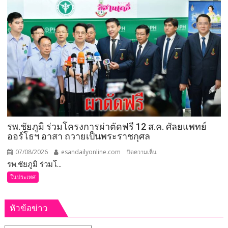
รมว.เกษตร
และ
สหกรณ์
ลงพื้น
ที่
จังหวัด
เลย
มอบ
5
ข้อ
สั่ง
รพ.ชัยภูมิ ร่วมโครงการผ่าตัดฟรี 12 ส.ค. ศัลยแพทย์
การ
ออร์โธฯ อาสา ถวายเป็นพระราชกุศล
ยก
ระดับ
07/08/2026
esandailyonline.com
บน
ปิดความเห็น
คุณภาพ
รพ.ชัยภูมิ ร่วมโ...
รพ.ชัยภูมิ
ชีวิต
ร่วม
ในประเทศ
เกษตรกร
โครงการ
พร้อม
ผ่าตัด
เปิด
หัวข้อข่าว
ฟรี
งาน
12
เทศกาล