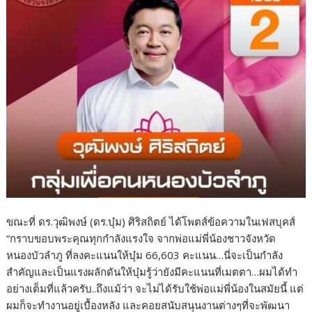
ขณะที่ ดร.วุฒิพงษ์ (ดร.บุ๋ม) ศิริสถิตย์ ได้โพตส์ข้อความในเฟสบุคส์
“กราบขอบพระคุณทุกกำลังแรงใจ จากพ่อแม่พี่น้องชาวจังหวัด
หนองบัวลำภู ที่ลงคะแนนให้บุ๋ม 66,603 คะแนน…นี่จะเป็นกำลัง
สำคัญและเป็นแรงผลักดันให้บุ๋มรู้ว่ายังมีคะแนนที่เมตตา…ผมได้ทำ
อย่างเต็มที่แล้วครับ..ถึงแม้ว่า จะไม่ได้รับใช้พ่อแม่พี่น้องในสมัยนี้ แต่
ผมก็จะทำงานอยู่เบื้องหลัง และคอยสนับสนุนงานต่างๆที่จะพัฒนา