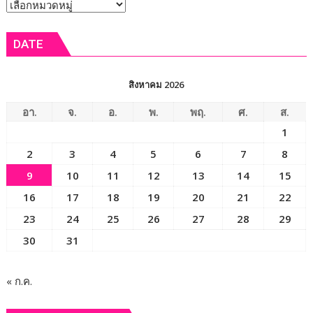
หัวข้อ
ส.ค.
กิน
ศัลย
ข่าว
เงาะ
แพทย์
DATE
เมือง
ออร์โธฯ
เลย
อาสา
ถวาย
สิงหาคม 2026
เป็น
พระ
อา.
จ.
อ.
พ.
พฤ.
ศ.
ส.
ราช
1
กุศล
2
3
4
5
6
7
8
9
10
11
12
13
14
15
16
17
18
19
20
21
22
23
24
25
26
27
28
29
30
31
« ก.ค.