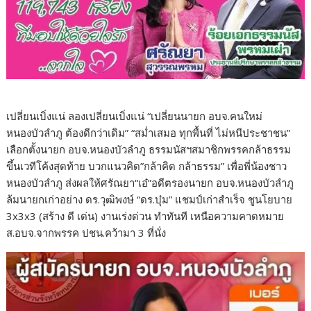
เปลี่ยนเบิ่งแน่ ลองเปลี่ยนเบิ่งแน่ “เปลี่ยนนายก อบจ.คนใหม่
หนองบัวลำภู ต้องดีกว่าเดิม” “สม่ำเสมอ ทุกพื้นที่ ไม่หนีประชาชน”
เลือกตั้งนายก อบจ.หนองบัวลำภู ธรรมนัสฯสมาชิกพรรคกล้าธรรม
ขึ้นเวทีโค้งสุดท้าย บวกแนวคิด”กล้าคิด กล้าธรรม” เพื่อพี่น้องชาว
หนองบัวลำภู ส่งผลให้ศรัณยา“เอ๋”อดีตรองนายก อบจ.หนองบัวลำภู
ล้มนายกเก่าอย่าง ดร.วุฒิพงษ์ “ดร.บุ๋ม” แชมป์เก่าสำเร็จ ชูนโยบาย
3x3x3 (สร้าง ดี เด่น) งานเร่งด่วน ทำทันที เหนือความคาดหมาย
ส.อบจ.จากพรรค ปชน.คว้ามา 3 ที่นั่ง