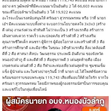
คะแนนหน่วยสุดท้าย ศรัณยาฯได้มา 119,743 คะแนน ทิ้งนายกเก่า
อย่าง ดร.วุฒิพงษ์ฯที่มีคะแนนมาเป็นอันดับ 2 ได้ 66,603 คะแนน
ขณะที่โอปอล์ฯมาเป็นอันดับ 3 ได้ 19,922 คะแนน
อะไรจะเป็นแรงสนับสนุนให้ ศรัณยา สุวรรณพรหม หรือ ว่าที่ นายก
เอ๋ฯ มีคะแนนมาแบบทิ้งห่าง จะบอกว่านโยบายดลใจ 3x3x3 (สร้าง
ดี เด่น) งานเร่งด่วน ทำทันที ไม่ว่าจะเป็น 3 สร้างแรกคือ สร้างการ
เดินทางสะดวก รวดเร็ว และปลอดภัย สร้างตัวที่ 2 สร้างเสริม
คุณภาพชีวิตเด็ก คนชรา ผู้พิการ ผู้ด้อยโอกาส และสร้างตัวที่ 3 คือ
สร้างการศึกษาดี และมีอาชีพ ในขณะ 3ดีๆตัวแรกคือ สิ่งแวดล้อมดี
ดีที่ 2 คือ ศาสนา ศิลปะ วัฒนธรรม ประเพณี อันดีงาม ของจังหวัด
หนองบัวลำภู ดี และดีตัวที่ 3 คือสุขภาพดี 3 เด่นสุดท้ายคือ เมือง
เกษตรเด่น เด่นตัวที่ 2 คือ กีฬาและท่องเที่ยวเด่นสุดท้าย ชุมชนเข็ม
แข็ง ผู้นำเด่น และในช่วงบ่ายๆวันนี้ ว่าที่ นายก เอ๋..ได้โพสต์ข้อความ
พร้อมขอกราบขอบพระคุณ 119,743 เสียงที่มอบให้ด้วยใจรัก จากใจ
ศรัณยา สุวรรณพรหม โดยมีภาพของผู้กองธรรมนัสฯป็นการขอบคุณ
และแชร์ไปในกลุ่มเพื่อนไลน์