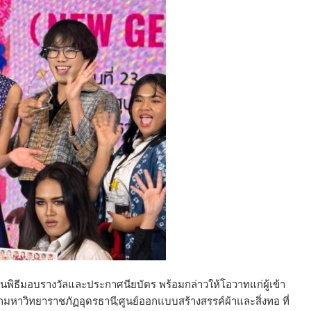
ิธีมอบรางวัลและประกาศนียบัตร พร้อมกล่าวให้โอวาทแก่ผู้เข้า
กมหาวิทยาราชภัฏอุดรธานี;ศูนย์ออกแบบสร้างสรรค์ผ้าและสิ่งทอ ที่