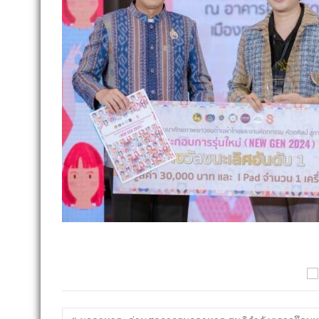
แนะแนว