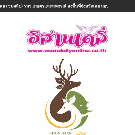
เลย (ชมคลิป) รมว.เกษตรและสหกรณ์ ลงพื้นที่จังหวัดเลย มอบ 5 ข้อสั่งกา