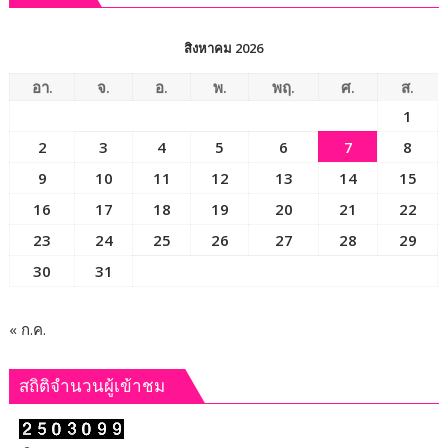
3
เดือด
สิงหาคม 2026
ศึก
ชิง
อา.
จ.
อ.
พ.
พฤ.
ศ.
ส.
เก้าอี้
1
สส.
2
3
4
5
6
7
8
เปิด
ฉาก
9
10
11
12
13
14
15
“เกษตร
16
17
18
19
20
21
22
โต้ง”
23
24
25
26
27
28
29
ไพ่
ใบ
30
31
สำคัญ
หาก
ลง
« ก.ค.
ถูก
สนาม
สถิติจำนวนผู้เข้าชม