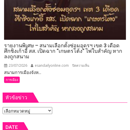
เดิน
เข้าหา
ประชาชน
รายงานพิเศษ – สนามเลือกตั้งซ่อมอุดรฯ เขต 3 เดือด
ศึกชิงเก้าอี้ สส. เปิดฉาก “เกษตรโต้ง” ไพ่ใบสำคัญ หาก
ลงถูกสนาม
23/07/2026
esandailyonline.com
บน
ปิดความเห็น
สนามการเมืองจังห...
รายงาน
พิเศษ
การเมือง
–
สนาม
หัวข้อข่าว
เลือก
ตั้ง
หัวข้อ
ซ่อม
อุ
ข่าว
ดรฯ
DATE
เขต