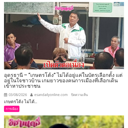
ศาล
อุทธรณ์
ภาค 4 มี
คำ
สั่ง
ให้
จัดการ
เลือก
ตั้ง
นายก
อบจ.ขอนแก่น
อุดรธานี – “เกษตรโต้ง” ไม่ได้อยู่แค่ในบัตรเลือกตั้ง แต่
ใหม่
อยู่ในใจชาวบ้าน เกมยาวของคนการเมืองที่เลือกเดิน
กกต.
เข้าหาประชาชน
ระบุ
ต้อง
03/08/2026
esandailyonline.com
บน
ปิดความเห็น
จัดการ
เกษตรโต้ง ไม่ได้...
อุดรธานี
เลือก
–
การเมือง
ตั้ง
“เกษตร
ภายใน 60 วัน
โต้ง”
ไม่