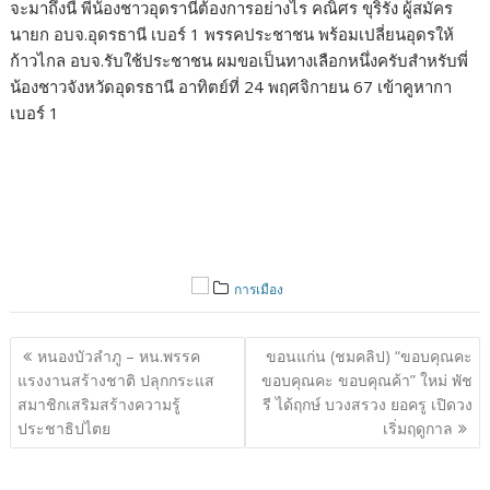
จะมาถึงนี้ พี่น้องชาวอุดรานีต้องการอย่างไร คณิศร ขุริรัง ผู้สมัคร
นายก อบจ.อุดรธานี เบอร์ 1 พรรคประชาชน พร้อมเปลี่ยนอุดรให้
ก้าวไกล อบจ.รับใช้ประชาชน ผมขอเป็นทางเลือกหนึ่งครับสำหรับพี่
น้องชาวจังหวัดอุดรธานี อาทิตย์ที่ 24 พฤศจิกายน 67 เข้าคูหากา
เบอร์ 1
การเมือง
แนะแนว
หนองบัวลำภู – หน.พรรค
ขอนแก่น (ชมคลิป) “ขอบคุณคะ
เรื่อง
แรงงานสร้างชาติ ปลุกกระแส
ขอบคุณคะ ขอบคุณค้า” ใหม่ พัช
สมาชิกเสริมสร้างความรู้
รี ได้ฤกษ์ บวงสรวง ยอครู เปิดวง
ประชาธิปไตย
เริ่มฤดูกาล