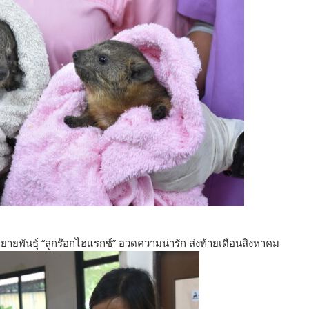
ายพันธุ์ “ลูกร๊อกไฮแรกซ์” อวดความน่ารัก ส่งท้ายเดือนสิงหาคม