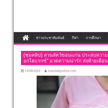
ข่าวประชาสัมพันธ์
กีฬา
การศึกษา
(ชมคลิป) สวนสัตว์ขอนแก่น ประสบความสำเ
อกไฮแรกซ์” อวดความน่ารัก ส่งท้ายเดือ
19/08/2024
esandailyonline.com