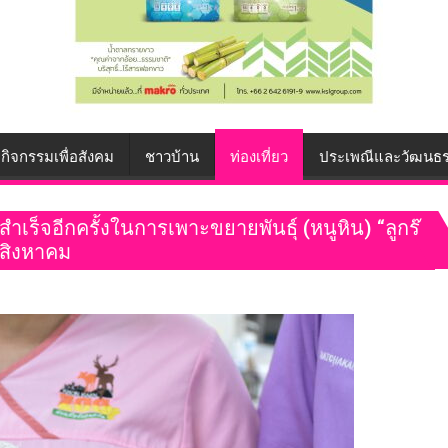
กิจกรรมเพื่อสังคม
ชาวบ้าน
ท่องเที่ยว
ประเพณีและวัฒนธ
ร็จอีกครั้งในการเพาะขยายพันธุ์ (หนูหิน) “ลูกร๊
นสิงหาคม