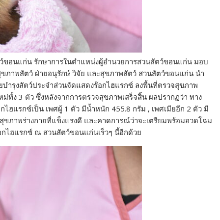
ว์
ขอนแก่น รักษาการในตำแหน่งผู้
อำนวยการสวนสัตว์ขอนแก่น มอบ
ภาพสัตว์ ฝ่ายอนุรักษ์ วิจัย และสุขภาพสัตว์ สวนสัตว์ขอนแก่น นำ
ยบำรุงสัตว์
ประจำส่วนจัดแสดงร๊อกไฮแรกซ์ ลงพื้นที่ตรวจสุขภาพ
หม่ทั้ง 3 ตัว ซึ่งหลังจากการตรวจสุขภาพเสร็
จสิ้น ผลปรากฏว่า ทาง
กไฮแรกซ์เป็น เพศผู้ 1 ตัว มีน้ำหนัก 455.8 กรัม , เพศเมียอีก 2 ตัว มี
สุขภาพร่างกายที่
แข็งแรงดี และคาดการณ์ว่าจะเตรียมพร้
อมอวดโฉม
กไฮแรกซ์ ณ สวนสัตว์ขอนแก่นเร็วๆ นี้อีกด้วย