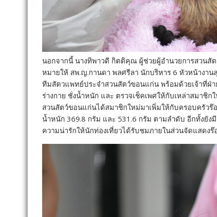
นอกจากนี้ นางทิพาวดี กิตติคุณ ผู้ช่วยผู้อำนวยการสวนสัต
หมายให้ สพ.ญ.กานดา พลศรีลา นักบริหาร 6 หัวหน้างานสุข
ทีมสัตวแพทย์ประจำสวนสัตว์
ขอนแก่น พร้อมด้วยเจ้าที่ฝ่า
ร่างกาย ชั่งน้ำหนัก และ ตรวจเช็คเพศให้กับเหล่าสมาชิ
กใ
สวนสัตว์ขอนแก่นได้สมาชิ
กใหม่มาเพิ่มให้กับครอบครัวร๊
อ
น้ำหนัก 369.8 กรัม และ 531.6 กรัม ตามลำดับ อีกทั้งยังมี
ความน่ารักให้นักท่
องเที่ยวได้รับชมภายในส่วนจั
ดแสดงร๊อ