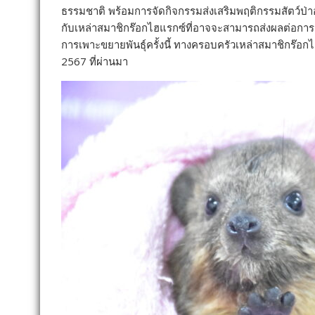
ธรรมชาติ พร้อมการจัดกิจกรรมส่งเสริมพฤติ
กรรมสัตว์ป่า
กับเหล่
าสมาชิกร๊อกไฮแรกซ์ที่
อาจจะสามารถส่งผลต่
อการเ
การเพาะขยายพั
นธุ์ครั้งนี้ ทางครอบครัวเหล่าสมาชิกร๊
อกไฮ
2567 ที่ผ่านมา