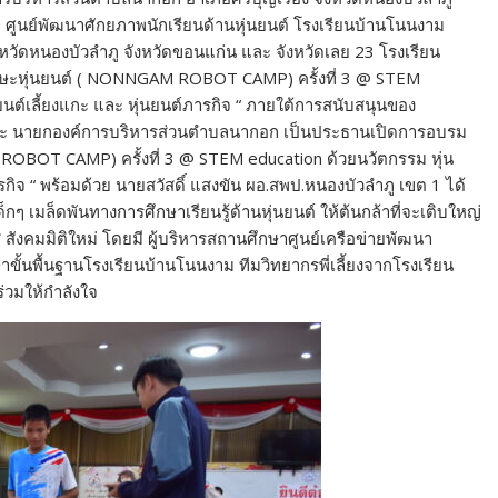
 ศูนย์พัฒนาศักยภาพนักเรียนด้านหุ่นยนต์ โรงเรียนบ้านโนนงาม
ัดหนองบัวลำภู จังหวัดขอนแก่น และ จังหวัดเลย 23 โรงเรียน
กทักษะหุ่นยนต์ ( NONNGAM ROBOT CAMP) ครั้งที่ 3 @ STEM
่นยนต์เลี้ยงแกะ และ หุ่นยนต์ภารกิจ “ ภายใต้การสนับสนุนของ
ามะ นายกองค์การบริหารส่วนตำบลนากอก เป็นประธานเปิดการอบรม
ROBOT CAMP) ครั้งที่ 3 @ STEM education ด้วยนวัตกรรม หุ่น
ภารกิจ “ พร้อมด้วย นายสวัสดิ์ แสงขัน ผอ.สพป.หนองบัวลำภู เขต 1 ได้
ๆ เมล็ดพันทางการศึกษาเรียนรู้ด้านหุ่นยนต์ ให้ต้นกล้าที่จะเติบใหญ่
 สังคมมิติใหม่ โดยมี ผู้บริหารสถานศึกษาศูนย์เครือข่ายพัฒนา
้นพื้นฐานโรงเรียนบ้านโนนงาม ทีมวิทยากรพี่เลี้ยงจากโรงเรียน
ร่วมให้กำลังใจ