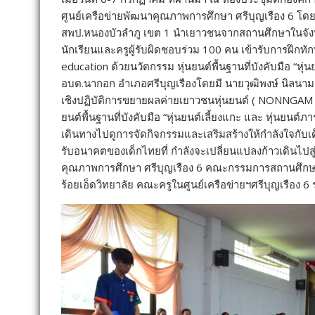
ศูนย์เครือข่ายพัฒนาคุณภาพการศึกษา ศรีบุญเรือง 6 โดย
สพป.หนองบัวลำภู เขต 1 นำเยาวชนจากสถานศึกษาในจังหว
นักเรียนและครูผู้รับผิดชอบร่วม 100 คน เข้ารับการฝึ
education ด้วยนวัตกรรม หุ่นยนต์พื้นฐานที่บังคับมือ “หุ
อบต.นากอก อำเภอศรีบุญเรืองโดยมี นายวุฒิพงษ์ นิลน
เชิงปฏิบัติการขยายผลค่ายเยาวชนหุ่นยนต์ ( NONNGAM 
ยนต์พื้นฐานที่บังคับมือ “หุ่นยนต์เลี้ยงแกะ และ หุ่นยนต์
เดินทางไปดูการจัดกิจกรรมและเสริมสร้างให้กำลังใจกับเด็ก
รับอนาคตของเด็กไทยที่ กำลังจะเปลี่ยนแปลงก้าวเดินไปสู่
คุณภาพการศึกษา ศรีบุญเรือง 6 คณะกรรมการสถานศึกษาขั
ร้อยเอ็ดวิทยาลัย คณะครูในศูนย์เครือข่ายฯศรีบุญเรือง 6 