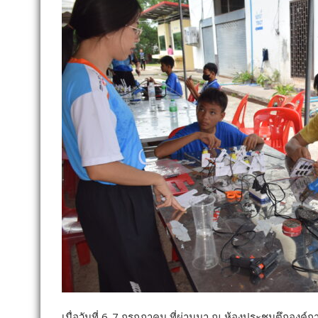
เมื่อวันที่ 6-7 กรกฏาคม ที่ผ่านมา ณ ห้องประชุมตึกองค