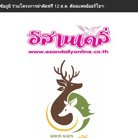
ชัยภูมิ ร่วมโครงการผ่าตัดฟรี 12 ส.ค. ศัลยแพทย์ออร์โธฯ อาสา ถวายเป็น