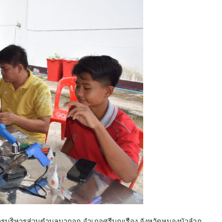
์การบริหารส่วนตำบลนากอก อำเภอศรีบุญเรือง จังหวัดหนองบัวลำภู