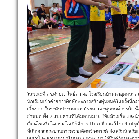
ในขณะที่ ดร.คำบุญ โพธิ์ตา ผอ.โรงเรียนบ้านนาอุดมนาส
นักเรียนเข้าค่ายการฝึกทักษะการสร้างหุ่นยนต์ในครั้งนี้ก
เลี้ยงแกะในระดับประถมและมัธยม และหุ่นยนต์ภารกิจ ซึ
กำหนด ทั้ง 2 แบบตามที่ได้มอบหมาย ให้แล้วเสร็จ และ
เงื่อนไขหรือไม่ หากไม่ดีก็มีการปรับเปลี่ยนแก้ไขปรับปรุ
ที่เกิดจากกระบวนการความคิดสร้างสรรค์ ส่งเสริมนักเรียนเ
เหล่านี้ จะสามารถนำไปปรับปรุงพัฒนา ใช้ในชีวิตประจำว