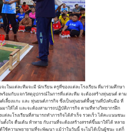
จะในแต่ละทีมจะมี นักเรียน ครูที่ของแต่ละโรงเรียน ที่มาร่วมศึกษา
ู้ พร้อมกับแจกวัสดุอุปกรณ์ในการที่แต่ละทีม จะต้องสร้างหุ่นยนต์ ตาม
เลี้ยงแกะ และ หุ่นยนต์ภารกิจ ซึ่งเป็นหุ่นยนต์พื้นฐานที่บังคับมือ ที่
ขึ้นมาให้ได้ และจะต้องสามารถปฏิบัติภารกิจ ตามที่ทางวิทยากรฝึก
องแต่ละโรงเรียนที่สามารถทำภารกิจได้สำเร็จ รวดเร็ว ได้คะแนนชนะ
่นตั้งใจ ตื่นเต้น ท้าทาย กับงานที่จะต้องสร้างสรรค์ขึ้นมาให้ได้ หลาย
ได้ใช้ความพยายามที่จะพัฒนา แม้ว่าในวันนี้ จะไม่ได้เป็นผู้ชนะ แต่ก็