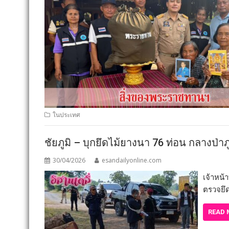
ในประเทศ
ชัยภูมิ – บุกยึดไม้ยางนา 76 ท่อน กลางป
30/04/2026
esandailyonline.com
เจ้าหน้
ตรวจยึ
READ 