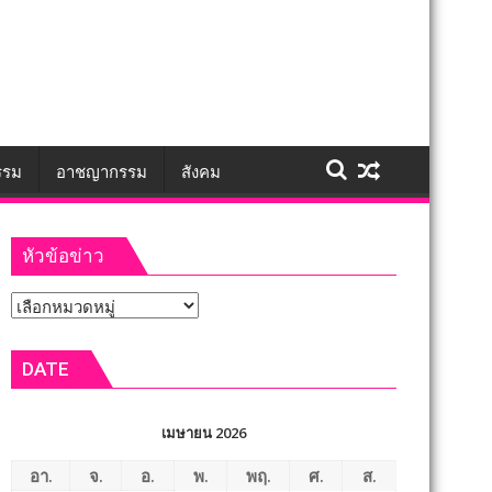
รรม
อาชญากรรม
สังคม
หัวข้อข่าว
หัวข้อ
ข่าว
DATE
เมษายน 2026
อา.
จ.
อ.
พ.
พฤ.
ศ.
ส.