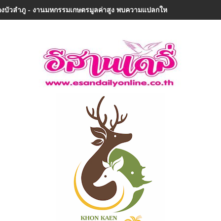
งบัวลำภู - งานมหกรรมเกษตรมูลค่าสูง พบความแปลกใหม่ในรอบ 32 ปีเมืองลุ่ม