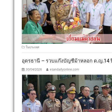
ในประเทศ
อุดรธานี – รวบแก๊งบัญชีม้าหลอก ด.ญ.14 ปี
30/04/2026
esandailyonline.com